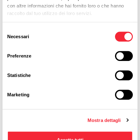
con altre informazioni che hai fornito loro o che hanno
Qualifica*
raccolto dal tuo utilizzo dei loro servizi.
Seleziona*
Selezione
Necessari
del
Ho esperienza con la vendita di* (Max 3)
consenso
Preferenze
Seleziona*
Statistiche
Ho esperienza con la vendita in*
Seleziona*
Marketing
Ho esperienza con la vendita a clienti operanti nel/nei* (Max 
Mostra dettagli
Seleziona*
Accetta tutti