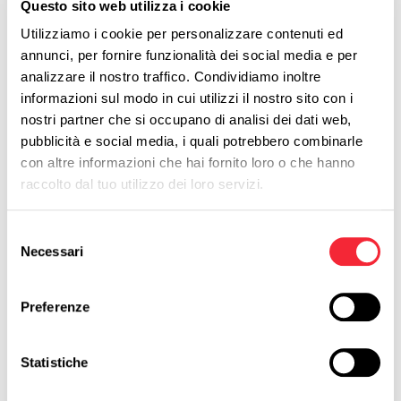
Questo sito web utilizza i cookie
Il Sales Analyst è responsabile dell’analisi e dell’interpretazione dei
Utilizziamo i cookie per personalizzare contenuti ed
dati che influenzano le performance commerciali dell’azienda.
Supervisiona KPI, forecast e metriche di vendita, contribuendo alla
annunci, per fornire funzionalità dei social media e per
definizione di strategie orientate alla crescita e all’ottimizzazione dei
analizzare il nostro traffico. Condividiamo inoltre
risultati.
informazioni sul modo in cui utilizzi il nostro sito con i
nostri partner che si occupano di analisi dei dati web,
Per ricoprire questo ruolo sono richieste solide competenze analitiche,
capacità di interpretazione dei dati e
familiarità con strumenti di
pubblicità e social media, i quali potrebbero combinarle
business intelligence e CRM
. A queste si affiancano precisione, visione
con altre informazioni che hai fornito loro o che hanno
strategica e capacità di tradurre informazioni complesse in insight chiari
raccolto dal tuo utilizzo dei loro servizi.
e utilizzabili dal management.
Sempre più rilevante è inoltre la
capacità di integrare dati provenienti
Selezione
da diverse funzioni aziendali
- vendite, marketing, customer success e
Necessari
finance - per costruire una visione completa delle performance e
del
supportare modelli decisionali più evoluti.
consenso
Preferenze
Il Sales Analyst nell’era della predictive
Statistiche
analytics