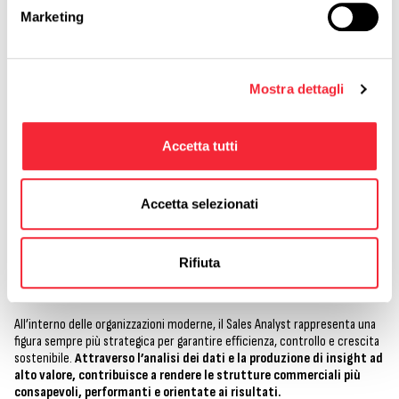
Uno degli aspetti più evoluti della professione riguarda l’integrazione tra
Marketing
sales analytics, AI e predictive analytics
.
Le aziende più avanzate stanno progressivamente introducendo
strumenti in grado di:
Mostra dettagli
prevedere trend di vendita e probabilità di conversione;
individuare anomalie nella pipeline commerciale;
migliorare forecasting e demand planning;
Accetta tutti
identificare pattern di acquisto e comportamento dei clienti;
supportare strategie di pricing e ottimizzazione commerciale.
In questo scenario, il Sales Analyst evolve da figura di reporting operativo a
Accetta selezionati
vero e proprio
partner strategico del business.
Rifiuta
Sales Analyst in azienda
All’interno delle organizzazioni moderne, il Sales Analyst rappresenta una
figura sempre più strategica per garantire efficienza, controllo e crescita
sostenibile.
Attraverso l’analisi dei dati e la produzione di insight ad
alto valore, contribuisce a rendere le strutture commerciali più
consapevoli, performanti e orientate ai risultati.