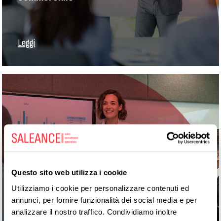
Leggi
Head of Sales: guida strategica della
Questo sito web utilizza i cookie
crescita commerciale in azienda
Utilizziamo i cookie per personalizzare contenuti ed
annunci, per fornire funzionalità dei social media e per
analizzare il nostro traffico. Condividiamo inoltre