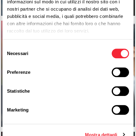
Leggi
informazioni sul modo in cui utilizzi il nostro sito con i
nostri partner che si occupano di analisi dei dati web,
pubblicità e social media, i quali potrebbero combinarle
con altre informazioni che hai fornito loro o che hanno
raccolto dal tuo utilizzo dei loro servizi.
Selezione
Necessari
del
consenso
Preferenze
Trade Marketing Manager: strategie,
canali e performance nel punto vendita
Statistiche
Marketing
Leggi
Mostra dettagli